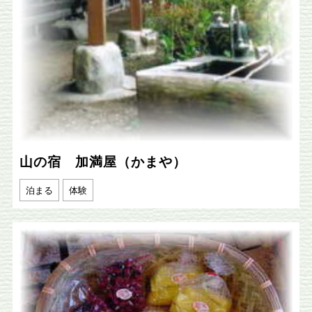
山の宿 加満屋（かまや）
泊まる
体験