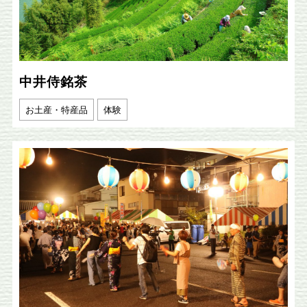
中井侍銘茶
お土産・特産品
体験