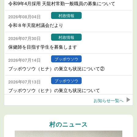
令和9年4月採用 天龍村常勤一般職員の募集について
村政情報
2026年08月04日
令和８年天龍村議会だより
村政情報
2026年07月30日
保健師を目指す学生を募集します
ブッポウソウ
2026年07月14日
ブッポウソウ（ヒナ）の巣立ち状況について②
ブッポウソウ
2026年07月13日
ブッポウソウ（ヒナ）の巣立ち状況について
お知らせ一覧へ
村政情報
2026年07月01日
クーリングシェルターの開設について
村のニュース
村政情報
2026年06月24日
天龍村誕生70周年記念事業について