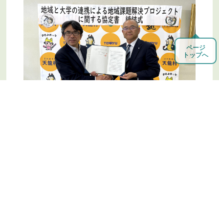
ブッポウソウ
2026年06月22日
6月21日 5羽目の雛の孵化を確認しました
ページ
ブッポウソウ
2026年06月19日
トップへ
6月18日 4羽目の雛が孵化しました
ブッポウソウ
2026年06月18日
6月18日 3羽目の雛が孵化しました
2026年3月2日
ブッポウソウ
2026年06月17日
大河内森林公園【令和8年度開始】
6月17日 2羽目の雛が孵化しました
題解決プロジェクト
学大学院】
ブッポウソウ
2026年06月16日
6月16日 1羽目の雛が孵化しました
村政情報
2026年06月15日
令和８年４月からの国民健康保険診療所の診療体制につい
て