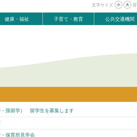
文字サイズ
背
小
大
健康・福祉
子育て・教育
公共交通機関
学・孫留学） 留学生を募集します
要
校・保育所見学会