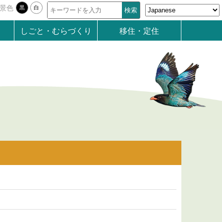
景色
黒
白
しごと・むらづくり
移住・定住