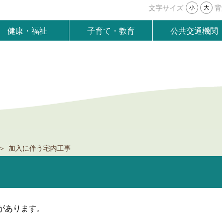
文字サイズ
背
小
大
健康・福祉
子育て・教育
公共交通機関
加入に伴う宅内工事
があります。