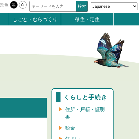
景色
黒
白
しごと・むらづくり
移住・定住
くらしと手続き
住所・戸籍・証明
書
税金
住まい