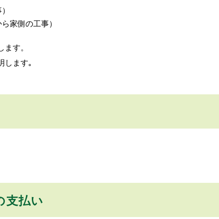
事）
から家側の工事）
します。
明します｡
の支払い