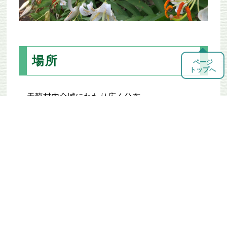
場所
ページ
トップへ
天龍村内全域にわたり広く分布
期間
開花
７月初旬