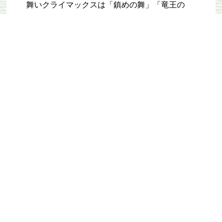
舞いクライマックスは「鎮めの舞」「竜王の
湯」で終了します。この舞は厳しい所作の舞
で、釜の周りを湯たふさを持ち釜の湯を四方に
散らして終了します。
この釜の湯を飲むと、「年中健康だ」と言われ
ており、瓶に入れて持ち帰る人もいます。