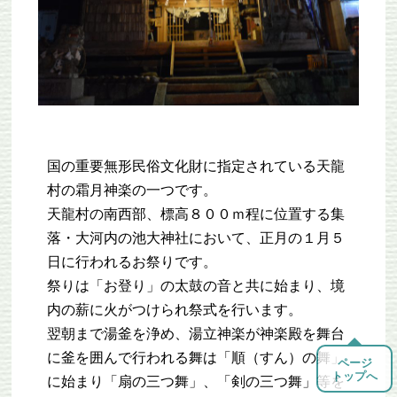
国の重要無形民俗文化財に指定されている天龍
村の霜月神楽の一つです。
天龍村の南西部、標高８００ｍ程に位置する集
落・大河内の池大神社において、正月の１月５
日に行われるお祭りです。
祭りは「お登り」の太鼓の音と共に始まり、境
内の薪に火がつけられ祭式を行います。
翌朝まで湯釜を浄め、湯立神楽が神楽殿を舞台
に釜を囲んで行われる舞は「順（すん）の舞」
ページ
トップへ
に始まり「扇の三つ舞」、「剣の三つ舞」等を