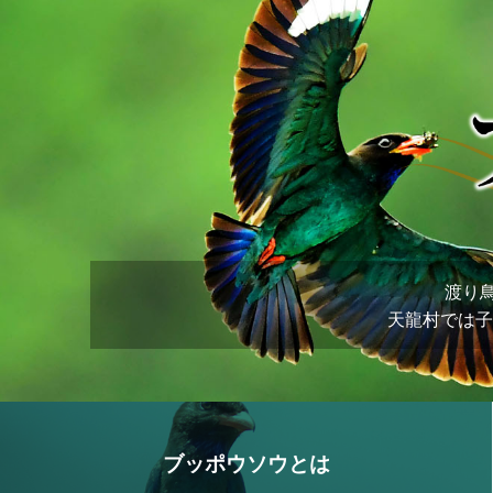
渡り
天龍村では子
ブッポウソウとは