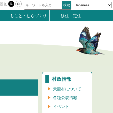
景色
黒
白
しごと・むらづくり
移住・定住
村政情報
天龍村について
各種公表情報
イベント