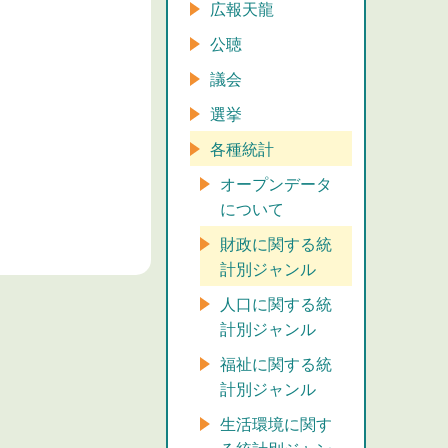
広報天龍
公聴
議会
選挙
各種統計
オープンデータ
について
財政に関する統
計別ジャンル
人口に関する統
計別ジャンル
福祉に関する統
計別ジャンル
生活環境に関す