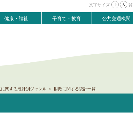
文字サイズ
背
小
大
健康・福祉
子育て・教育
公共交通機関
政に関する統計別ジャンル
財政に関する統計一覧